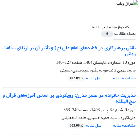
کلیدواژه‌ها =
نهج‌البلاغه
تعداد مقالات:
6
نقش پرهیزکاری در خطبه‌های امام علی (ع) و تأثیر آن بر ارتقای سلامت
روانی
دوره 10، شماره 2، تابستان 1404، صفحه
127-140
محمدمهدی کاتب قوجه بگلو، سیدمهدی حسینی
مشاهده مقاله
اصل مقاله
402.09 K
مدیریت خانواده در عصر مدرن: رویکردی بر اساس آموزه‌های قرآن و
نهج البلاغه
دوره 9، شماره 3، پاییز 1403، صفحه
349-363
علی اکبری، سید حمید حسینی، حامد فتحعلیانی
مشاهده مقاله
اصل مقاله
503.66 K