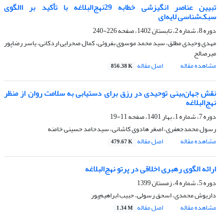
تبیین عناصر انگیزشی خطابه‌ 29نهج‌البلاغه با تأکید بر االگوی
سبک‌شناسی لایه‌ای
دوره 8، شماره 2، تابستان 1402، صفحه
226-240
مهدی وحیدی مطلق، سید محمد موسوی بفروئی، کمال صحرایی اردکانی، یاسر رضاپور
میرصالح
مشاهده مقاله
اصل مقاله
856.38 K
نقش جهان‌بینی توحیدی در رزق برای دستیابی به سلامت روان از منظر
نهج‌البلاغه
دوره 7، شماره 1، بهار 1401، صفحه
11-19
رسول محمدجعفری، اصغر هادوی کاشانی، سیدحامد حسینی خامنه
مشاهده مقاله
اصل مقاله
479.67 K
ارائه الگوی رهبری اخلاقی در پرتو نهج‌البلاغه
دوره 5، شماره 4، زمستان 1399
داریوش محمدی، اسحق رسولی، حبیب ابراهیم‌پور
مشاهده مقاله
اصل مقاله
1.34 M