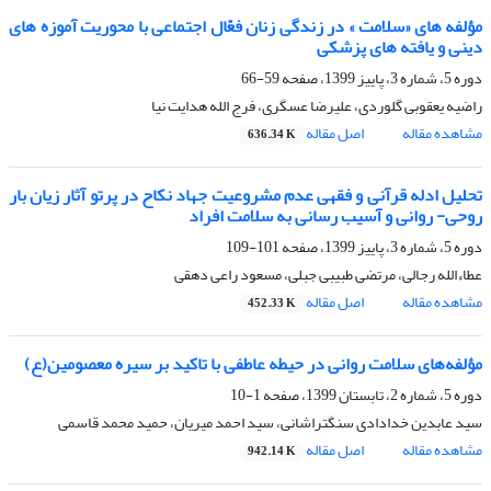
مؤلفه های «سلامت » در زندگی زنان فعّال اجتماعی با محوریت آموزه های
دینی و یافته های پزشکی
دوره 5، شماره 3، پاییز 1399، صفحه
59-66
راضیه یعقوبی گلوردی، علیرضا عسگری، فرج الله هدایت نیا
مشاهده مقاله
اصل مقاله
636.34 K
تحلیل ادله قرآنی و فقهی عدم مشروعیت جهاد نکاح در پرتو آثار زیان بار
روحی- روانی و آسیب رسانی به سلامت افراد
دوره 5، شماره 3، پاییز 1399، صفحه
101-109
عطاءالله رجالی، مرتضی طبیبی جبلی، مسعود راعی دهقی
مشاهده مقاله
اصل مقاله
452.33 K
مؤلفه‌های سلامت روانی در حیطه عاطفی با تاکید بر سیره معصومین(ع)
دوره 5، شماره 2، تابستان 1399، صفحه
1-10
سید عابدین خدادادی سنگتراشانی، سید احمد میریان، حمید محمد قاسمی
مشاهده مقاله
اصل مقاله
942.14 K