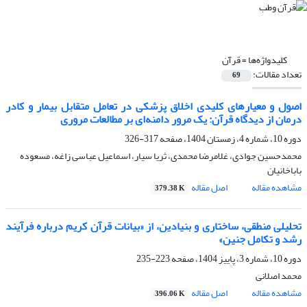
کلیدواژه‌ها =
قرآن
تعداد مقالات:
69
اصول و معیارهای کلیدی اخلاق پزشکی در تعامل متقابل بیمار و کادر
درمان از دیدگاه قرآن: یک مرور دامنه‌ای بر مطالعات مروری
دوره 10، شماره 4، زمستان 1404، صفحه
317-326
محمدحسین جوادی، غلامرضا محمدی، ثریا سیار، اسماعیل عباسی زاغه، مسعوده
باباخانیان
مشاهده مقاله
اصل مقاله
379.38 K
تحلیلی منطقی، ساختاری و بنیادین، از «بیانات قرآن کریم درباره فرآیند
رشد و تکامل جنین»
دوره 10، شماره 3، پاییز 1404، صفحه
223-235
محمد اصلانی
مشاهده مقاله
اصل مقاله
396.06 K