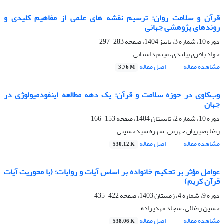
قرآن و سلامت روان: ترسیم نقشه های علمی از مفاهیم کلیدی و
روندهای پژوهشی جهانی
دوره 10، شماره 3، پاییز 1404، صفحه
283-297
جواد باقری بیلندی، میثم داستانی
مشاهده مقاله
اصل مقاله
3.76 M
وب‌کاوی در حوزه سلامت و قرآن: یک دهه مطالعه اینفودمیولوژی در
جهان
دوره 10، شماره 2، تابستان 1404، صفحه
153-166
رضا بصیریان جهرمی، شهره سیدحسینی
مشاهده مقاله
اصل مقاله
530.12 K
عوامل مؤثر بر تحکیم خانواده بر اساس آیات و روایات؛ (با محوریت آیات
قرآن کریم)
دوره 9، شماره 4، زمستان 1403، صفحه
422-435
حسین رضائی، سجاد مهدیزاده
مشاهده مقاله
اصل مقاله
538.06 K