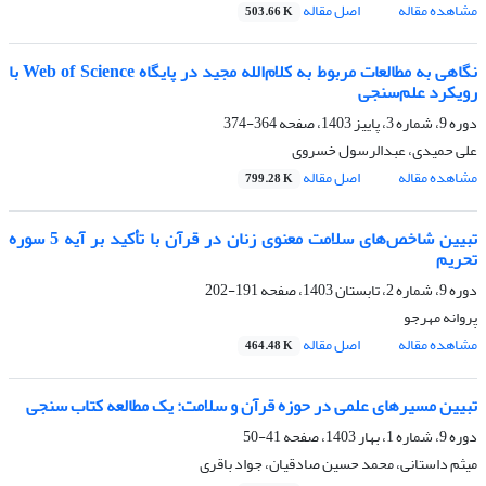
مشاهده مقاله
اصل مقاله
503.66 K
نگاهی به مطالعات مربوط به کلام‌الله مجید در پایگاه Web of Science با
رویکرد علم‌سنجی
دوره 9، شماره 3، پاییز 1403، صفحه
364-374
علی حمیدی، عبدالرسول خسروی
مشاهده مقاله
اصل مقاله
799.28 K
تبیین شاخص‌های سلامت معنوی زنان در قرآن با تأکید بر آیه 5 سوره
تحریم
دوره 9، شماره 2، تابستان 1403، صفحه
191-202
پروانه مهرجو
مشاهده مقاله
اصل مقاله
464.48 K
تبیین مسیرهای علمی در حوزه قرآن و سلامت: یک مطالعه کتاب سنجی
دوره 9، شماره 1، بهار 1403، صفحه
41-50
میثم داستانی، محمد حسین صادقیان، جواد باقری