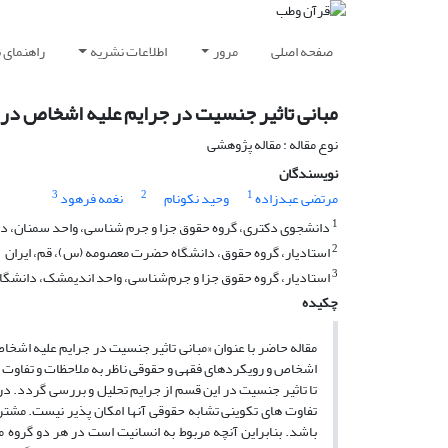
صفحه اصلی
مرور
اطلاعات نشریه
راهنمای 
مبانی تاثیر جنسیت در جرایم علیه اشخاص در ف
نوع مقاله : مقاله پژوهشی
نویسندگان
3
2
1
مرتضی عبدزاده
وحید نکونام
نغمه فرهود
1
دانشجوی دکتری، گروه حقوق جزا و جرم شناسی، واحد سمنان، دانش
2
استادیار، گروه حقوق، دانشگاه حضرت معصومه (س)، قم، ایران
3
استادیار، گروه حقوق جزا و جرم‌شناسی، واحد اندیمشک، دانشگاه 
چکیده
مقاله حاضر با عنوان «مبانی تاثیر جنسیت در جرایم علیه اشخا
اشخاص و رویکردهای فقهی و حقوقی ناظر به ملاحظات و تفاو
تا تاثیر جنسیت در این قسم از جرایم تحلیل و بررسی گردد. در
تفاوت های تکوینی تشابه حقوقی آنها امکان پذیر نیست. مشت
باشد. بنابراین آنچه مربوط به انسانیت است در هر دو گروه