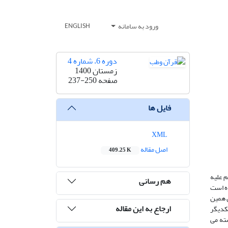
ورود به سامانه
ENGLISH
دوره 6، شماره 4
زمستان 1400
صفحه
237-250
فایل ها
XML
اصل مقاله
409.25 K
م علیه
هم رسانی
ه است
ل همین
ارجاع به این مقاله
کدیگر
ته می