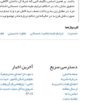
باشد. بر همین اساس تکلیف الهی که شرط آن داشتن آگاهی، 
تحقیق نشان داد در احکام جرایم علیه تمامیت جسمانی اشخا
مرد در مقابل زن به پرداخت نصف دیه کامل مرد و یا عدم تس
صورت قتل فرزند در حالیکه این حکم درباره مادر موضوعیت ن
کلیدواژه‌ها
جنسیت
جرایم علیه تمامیت جسمانی
تفاوت جنسیتی
فقه
دسترسی سریع
آخرین اخبار
صفحه اصلی
دعوت از اعضای محترم هیأت
درباره نشریه
علوم پزشکی کشور، جهت داو
اعضای هیات تحریریه
علمی - پژوهشی قرآن وطب
7
ارسال مقاله
شروع به کار سایت جدید نش
تماس با ما
11-07
نقشه سایت