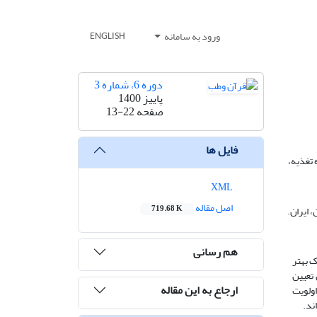
ورود به سامانه
ENGLISH
دوره 6، شماره 3
پاییز 1400
صفحه
13-22
فایل ها
 تغذیه،
XML
اصل مقاله
 ایران.
719.68 K
هم رسانی
ک بهتر
تعیین
ارجاع به این مقاله
اولویت
ند.