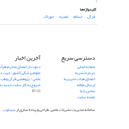
کلیدواژه‌ها
قرآن
اسلام
تغذیه
خوراک
دسترسی سریع
آخرین اخبار
صفحه اصلی
دعوت از اعضای محترم هیأت
درباره نشریه
علوم پزشکی کشور، جهت داو
اعضای هیات تحریریه
علمی - پژوهشی قرآن وطب
7
ارسال مقاله
شروع به کار سایت جدید نش
تماس با ما
11-07
نقشه سایت
سامانه مدیریت نشریات علمی.
طراحی و پیاده سازی از
سیناوب