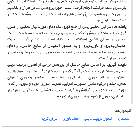
مواد و روش ها:
این پژوهش با رویکرد کیفی و از طریق روش استنتاجی با الگوی
بازسازی شده فرانکنا انجام گرفته است. حوزه پژوهش شامل قرآن و تفاسیر
و متون دینی و همچنین پژوهش های انجام شده و مقالات نوشته شده در
زمینه معادباوری بود.
یافته ها:
در این تحقیق پس از جمع‌آوری داده‌های مورد نیاز تحقیق از متون
فوق، با استفاده از روش کدگذاری موضوعی ابتدا مفاهیم دسته بندی شد.
سپس بر مبنای الگوی استنتاجی فرانکنا، اصول استنتاج گردید. جهت
اطمینان‌پذیری و باورپذیری و به منظور اطمینان از نتایج حاصل، راه‌های
دستیابی به نتایج مرتباً تحت نظر اساتید متخصص، مورد تجزیه و تحلیل و
تفسیر قرار گرفت.
نتیجه گیری:
بر اساس نتایج حاصل از پژوهش برخی از اصول تربیت دینی
مبتنی بر معادباوری با تاکید بر قرآن کریم عبارتند از: وفای به عهد، تقوای الهی،
ایمان، عمل صالح، دوری از بی‌ایمانی به معاد، محاسبه نفس و دوری از هوای
نفس، حفظ و تزکیه نفس. بصیرت افزایی، عبرت آموزی، توبه و دوری از گناه،
دوری از دنیا دوستی، آرامش و قرار داشتن، بخشش به دیگران، دوری از
رباخواری، دوری از کم فروشی، دوری از تفرقه.
کلیدواژه‌ها
استنتاج
اصول تربیت دینی
معادباوری
قرآن کریم