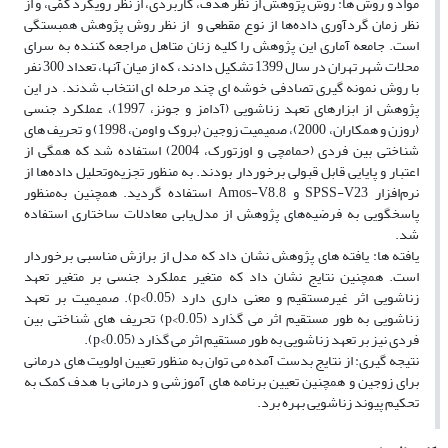
مواد و روش ها: روش پژوهش از نظر هدف، کاربردی، از نظر رویکرد کمّی، و از
نظر زمان گردآوری داده‌ها از نوع مقطعی و از نظر روش پژوهش همبستگی
است. جامعه آماری این پژوهش را کلیه زنان متاهل مراجعه کننده به سرای
محلات شهر تهران در سال 1399 تشکیل دادند، که از میان آنها، تعداد 300 نفر
با روش نمونه گیری تصادفی خوشه ای چند مرحله ای انتخاب شدند. در این
پژوهش از ابزارهای تعهد زناشویی (آدامز و جونز، 1997)، عملکرد جنسی
(روزن و همکاران، 2000)، صمیمیت زوجین (بروک و اومن، 1998) و تحریف های
شناختی بین فردی (حمامچی و اوزتورک، 2004) استفاده شد که همگی از
اعتبار و پایایی قابل قبولی برخوردار بودند. به منظور تجزیه‌وتحلیل داده‌ها از
نرم‌افزار SPSS-V23 و Amos-V8.8 استفاده گردید. همچنین به‌منظور
پاسخگویی به فرضیه‌های پژوهش از مدل‌یابی معادلات ساختاری استفاده
شد.
یافته ها: یافته های پژوهش نشان داد که مدل از برازش مناسبی برخوردار
است. همچنین نتایج نشان داد که متغیر عملکرد جنسی بر متغیر تعهد
زناشویی اثر غیرمستقیم و معنی داری دارد (p<0.05). صمیمیت بر تعهد
زناشویی به طور مستقیم اثر می گذارد (p<0.05) تحریف های شناختی بین
فردی نیز بر تعهد زناشویی به طور مستقیم اثر می گذارد (p<0.05).
نتیجه گیری: از نتایج بدست آمده می توان به منظور تعیین اولویت های درمانی
برای زوجین و همچنین تعیین برنامه های آموزشی و درمانی با هدف کمک به
تحکیم پیوند زناشویی بهره برد.