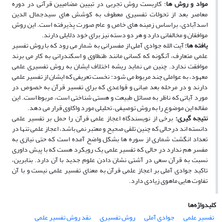
مواد و روش ها
: کاربست روش تجربی در تبیین مضامیین قرآنی در دوره
معاصر بعد از تحولات تفسیری معطوف به کوشش های سیدجمال الدین
اسدآبادی، براساس زمینه های خاص و عام صورت پذیرفته است. این روش
موافقان و مخالفانی دارد و هر دو دسته نیز برای خود دلایلی دارند.
یافته ها:
آیت الله جوادی آملی از مفسرانی به شمار می رود که با روش تفسیر
علمی متعارف، آنگونه که کسانی مانند طنطاوی و اسکندرانی به کار می برند
موافقت ندارد. چنین می نماید ریشه اختلاف ایشان به روش تفسیری علمی
معهود، به عواملی چند مربوط می شود: نخست تعریفی که ایشان از تفسیر علمی
دارند و در مرحله بعد مبانی و قواعدی که برای تفسیر قرآن به خصوص در
مورد آیاتی که ناظر به مسائل طبیعت و هستی شناختی است، مربوط است. این
مقاله این موضوع را به روش توصیفی – تحلیلی مورد واکاوی قرار می دهد.
نتیجه گیری:
برخی از نویسندگاه اعجاز علمی قرآن را حمل بر تفسیر علمی
دانسته اند درحالی که چنین تلقی صحیح و معتبر نمی باشد، اعجاز علمی تنها در
تعداد انگشت شماری از سوره ها بشکل واضح آمده است که حتی نیازی به
مفسر هم ندارد در حالی که تفسیر علمی یک رویکرد هست که با پیش داوری
نسبت به قرآن سعی در آشتی نشان دادن علوم جدید با آن دارد. بنابرین،
تاکید جوادی آملی بر اعجاز علمی قرآن به معنای تفسیر علمی نیست و با آن
تفاوت هایی ماهوی زیادی دارد.
کلیدواژه‌ها
تفسیر علمی
جوادی آملی
روش تفسیری
نقد روش تفسیر علمی