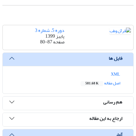
دوره 5، شماره 3
پاییز 1399
صفحه
80-87
فایل ها
XML
اصل مقاله
581.68 K
هم رسانی
ارجاع به این مقاله
آمار