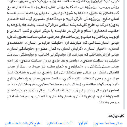
دینی دارد؛ ازاین‌رو پرداختن به سلامت معنوی با رویکرد دینی ضرورت دارد.
روش بررسی: این پژوهش با اتکا به روش عقلی و نقلی و با استفاده از منابع
کتابخانه‌ای به تحلیل داده‌ها به شیوه توصیفی- تحلیلی پرداخته است. هسته
اصلی منابع این پژوهش، قرآن کریم و دیدگاه‌های تفسیری آیت الله خامنه‌ای
به‌ویژه در کتاب «طرح کلی اندیشه اسلامی در قرآن» است. یافته ها: با توجه به
حقانیت انحصاری اسلام و قرآن در مقایسه با دیگر ادیان و کتب آسمانی و
اولویت پرداختن به مبانی و زیرساخت‌های معرفتی، مبانی سلامت معنوی شامل:
مبانی انسان‌شناختی که عبارتند از: «حقیقت فرابدنی انسان»، «هدفمندی
انسان»، «اختیار انسان»، «گرایش انسان به کمال مطلق» و «جاودانگی انسان».
مبانی ارزش‌شناختی که عبارتند از: «واقع‌گرایی اخلاقی» و «وابستگی سعادت
حقیقی به سلامت معنوی». «واقعی و غیرمادی بودن سلامت معنوی» نیز اهم
مبانی هستی‌شناختی، و «خداباوری و خداپرستی» نیز مهم‌ترین مبنا از مبانی
الاهیاتی است. در مبانی معرفت‌شناختی نیز راه‌های بررسی و شناخت امور
فرامادی بررسی شده‌اند. نتیجه گیری: سلامت معنوی مبانی و پایه‌هایی نظری
دارد و هرگونه مطالعه و پژوهش درباره سلامت معنوی و فروعات آن باید بر
اساس این مبانی و در چارچوب آن‌ها انجام گیرد. مبانی مزبور در دسته‌های
انسان‌شناختی، ارزش‌شناختی، هستی‌شناختی، الاهیاتی، و معرفت‌شناختی
بررسی شدند.
کلیدواژه‌ها
مبانی سلامت معنوی'
'قرآن'
' آیت الله خامنه‌ای'
' طرح کلی اندیشه اسلامی