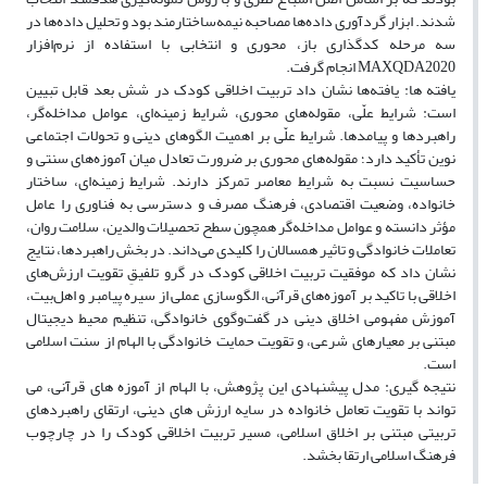
شدند. ابزار گردآوری داده‌ها مصاحبه نیمه‌ساختارمند بود و تحلیل داده‌ها در
سه مرحله کدگذاری باز، محوری و انتخابی با استفاده از نرم‌افزار
MAXQDA2020 انجام گرفت.
یافته ها: یافته‌ها نشان داد تربیت اخلاقی کودک در شش بعد قابل تبیین
است: شرایط علّی، مقوله‌های محوری، شرایط زمینه‌ای، عوامل مداخله‌گر،
راهبردها و پیامدها. شرایط علّی بر اهمیت الگوهای دینی و تحولات اجتماعی
نوین تأکید دارد؛ مقوله‌های محوری بر ضرورت تعادل میان آموزه‌های سنتی و
حساسیت نسبت به شرایط معاصر تمرکز دارند. شرایط زمینه‌ای، ساختار
خانواده، وضعیت اقتصادی، فرهنگ مصرف و دسترسی به فناوری را عامل
مؤثر دانسته و عوامل مداخله‌گر همچون سطح تحصیلات والدین، سلامت روان،
تعاملات خانوادگی و تاثیر همسالان را کلیدی می‌داند. در بخش راهبردها، نتایج
نشان داد که موفقیت تربیت اخلاقی کودک در گرو تلفیقِ تقویت ارزش‌های
اخلاقی با تاکید بر آموزه‌های قرآنی، الگوسازی عملی از سیره پیامبر و اهل‌بیت،
آموزش مفهومی اخلاق دینی در گفت‌وگوی خانوادگی، تنظیم محیط دیجیتال
مبتنی بر معیارهای شرعی، و تقویت حمایت خانوادگی با الهام از سنت اسلامی
است.
نتیجه گیری: مدل پیشنهادی این پژوهش، با الهام از آموزه های قرآنی، می
تواند با تقویت تعامل خانواده در سایه ارزش های دینی، ارتقای راهبردهای
تربیتی مبتنی بر اخلاق اسلامی، مسیر تربیت اخلاقی کودک را در چارچوب
فرهنگ اسلامی ارتقا بخشد.