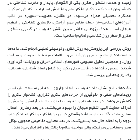
زمینه و هدف: نشخوار فکری یکی از الگوهای پایدار و مخرب شناختی در
دانشجویان است که با تکرار افکار منفی، افزایش اضطراب و کاهش تمرکز و
عملکرد تحصیلی همراه می‌شود. در مقابل، معنویت—به‌ویژه در قالب
آموزه‌های اسلامی—از جمله منابع مهم آرامش، بازسازی شناختی و تنظیم
هیجان است. هدف پژوهش حاضر تبیین نقش معنویت در کنترل نشخوار
فکری از منظر روان‌شناسی و تعالیم اسلامی است.
روش بررسی: این پژوهش به روش نظری و توصیفی–تحلیلی انجام شد. داده‌ها
با استفاده از منابع علمی روان‌شناسی، مطالعات مرتبط با معنویت و سلامت
روان، و همچنین تحلیل مفهومی آموزه‌های اسلامی (قرآن و روایات) گردآوری
شدند. سپس یافته‌ها در قالب مدلی یکپارچه شامل ابعاد شناختی، هیجانی،
رفتاری و معنایی بررسی شد.
یافته‌ها: نتایج نشان داد معنویت با ایجاد چارچوب معنایی منسجم، بازتفسیر
رویدادهای منفی و جلوگیری از چرخه‌های فکری تکراری، نشخوار فکری را
کاهش می‌دهد. در بعد هیجانی، معنویت با تقویت امید، آرامش، پذیرش و
ادراک حمایت الهی، تنظیم هیجان را بهبود می‌بخشد. در بعد رفتاری، اعمال
معنوی مانند ذکر، دعا و مراقبه وقفه‌ای در جریان افکار خودکار ایجاد کرده و
توجه را به لحظه حال هدایت می‌کنند. در بعد معنایی، مفاهیمی همچون توکل،
صبر و معناجویی ظرفیت روانی مواجهه سالم با چالش‌ها را افزایش می‌دهند.