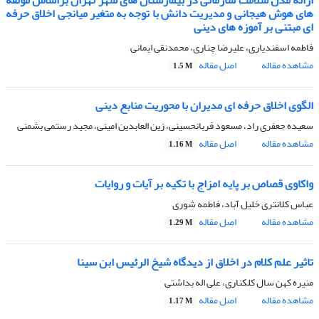
ارائه مدل سلامت سازمانی در بیمارستان های شهر تهران براساس مولفه
های هوش هیجانی و مدیریت دانش با توجه به متغیر میانجی اخلاق حرفه
ای مبتنی بر آموزه های دینی
فاطمه اسفندیاری، علیرضا چناری، محمدنقی ایمانی
مشاهده مقاله
اصل مقاله
1.5 M
الگوی اخلاق حرفه ای مدیران با محوریت منابع دینی
سعیده جعفری راد، مسعود قربانحسینی، زین العابدین امینی، مجید رستمی بشمنی
مشاهده مقاله
اصل مقاله
1.16 M
واکاوی قصاص بر پایه امزاج با تکیه بر آیات و روایات
عباس کلانتری خلیل آباد، فاطمه شوری
مشاهده مقاله
اصل مقاله
1.29 M
تاثیر علم کلام در اخلاق از دیدگاه شیخ الرئیس ابن سینا
منیره کهن سال کلکناری، علی اله بداشتی
مشاهده مقاله
اصل مقاله
1.17 M