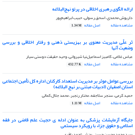
ارائه الگوی رهبری اخلاقی در پرتو نهج‌البلاغه
داریوش محمدی، اسحق رسولی، حبیب ابراهیم‌پور
مشاهده مقاله
اصل مقاله
1.34 M
ثر علّی مدیریت معنوی بر بهزیستی ذهنی و رفتار اخلاقی و بررسی
وضعیت آنها
عباس غلامی، کامبیز اسماعیل‌نیا شیروانی، وحید حقیقت دوستی سیار
مشاهده مقاله
اصل مقاله
432.77 K
بررسی عوامل موثر بر مدیریت استعداد کارکنان اداره کل تأمین اجتماعی
استان اصفهان (ادبیات مبتنی بر نهج البلاغه)
حمید کرمی، سنجر سلاجقه، مختار رنجبر، محمد جلال کمالی
مشاهده مقاله
اصل مقاله
1.11 M
جایگاه آزمایشات پزشکی به عنوان ادله ی حجیت علم قاضی در فقه
اسلامی و حقوق جزاء با رویکرد سیستمی
سید محمد محسن حسینی منش، احمد باقری