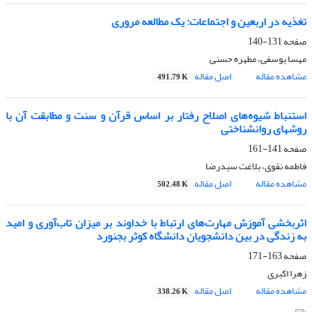
تغذیه در اربعین و اجتماعات: یک مطالعه مروری
صفحه
131-140
مهسا یوسفی، مطهره حسنی
مشاهده مقاله
اصل مقاله
491.79 K
استنباط شیوه‌های اصلاح رفتار بر اساس قرآن و سنت و مطابقت آن با
روشهای روانشناختی
صفحه
141-161
فاطمه نقوی، بلاغت سیدرضا
مشاهده مقاله
اصل مقاله
502.48 K
اثربخشی آموزش مهارت‌های ارتباط با خداوند بر میزان تاب‌آوری و امید
به زندگی در بین دانشجویان دانشگاه کوثر بجنورد
صفحه
163-171
زهرا اکبری
مشاهده مقاله
اصل مقاله
338.26 K